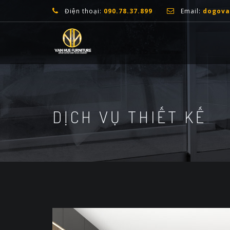
Điện thoại:
090.78.37.899
Email:
dogov
DỊCH VỤ THIẾT KẾ