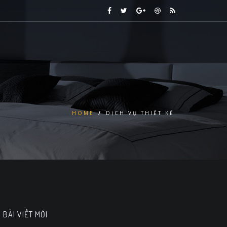
HOME
/
DỊCH VỤ THIẾT KẾ
BÀI VIẾT MỚI